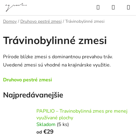
Prejsť
Hľadať
NÁKUP
na
KOŠÍK
obsah
Domov
/
Druhovo pestré zmesi
/
Trávinobylinné zmesi
Trávinobylinné zmesi
Prírode blízke zmesi s dominantnou prevahou tráv.
Uvedené zmesi sú vhodné na krajinárske využitie.
Druhovo pestré zmesi
Najpredávanejšie
PAPILIO – Travinobylinná zmes pre menej
využívané plochy
Skladom
(5 ks)
€29
od