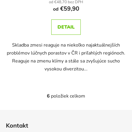
od €48,70 bez DPH
€59,90
od
DETAIL
Skladba zmesi reaguje na niekoľko najaktuálnejších
problémov lúčnych porastov v ČR i priľahlých regiónoch.
Reaguje na zmenu klímy a stále sa zvyšujúce sucho
vysokou diverzitou...
6
položiek celkom
O
v
l
Z
á
á
d
Kontakt
p
a