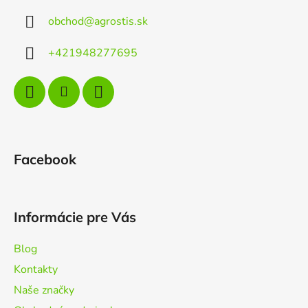
ä
c
obchod
@
agrostis.sk
t
i
e
i
+421948277695
p
e
r
v
k
y
v
ý
Facebook
p
i
s
u
Informácie pre Vás
Blog
Kontakty
Naše značky