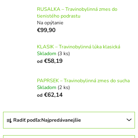
RUSALKA – Travinobylinná zmes do
tienistého podrastu
Na opýtanie
€99,90
KLASIK – Travinobylinná lúka klasická
Skladom
(3 ks)
€58,19
od
PAPRSEK – Travinobylinná zmes do sucha
Skladom
(2 ks)
€62,14
od
R
Radiť podľa:
Najpredávanejšie
a
d