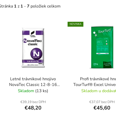
Stránka
1
z
1
-
7
položiek celkom
V
NOVINKA
ý
p
s
p
r
o
d
Letné trávnikové hnojivo
Profi trávnikové hn
u
NovaTec Classic 12-8-16
TourTurf® Excel Unive
k
+3+ME
5-16+Fe, 20 k
Skladom
(13 ks)
Skladom u dodáva
t
o
€39,19 bez DPH
€37,07 bez DPH
€48,20
€45,60
v