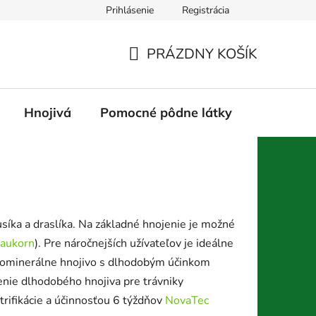
Prihlásenie
Registrácia
ých údajov
Atlas tráv
Projekt LIFE Diverseed
Použitá
PRÁZDNY KOŠÍK
NÁKUPNÝ
KOŠÍK
Hnojivá
Pomocné pôdne látky
Mechani
íka a draslíka. Na základné hnojenie je možné
laukorn
). Pre náročnejších užívateľov je ideálne
nominerálne hnojivo s dlhodobým účinkom
enie dlhodobého hnojiva pre trávniky
trifikácie a účinnosťou 6 týždňov
NovaTec