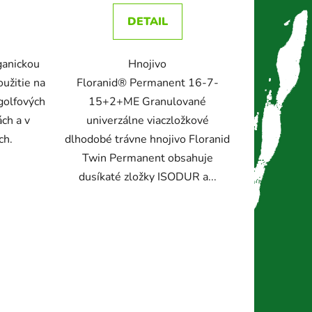
DETAIL
ganickou
Hnojivo
oužitie na
Floranid® Permanent 16-7-
 golfových
15+2+ME Granulované
ách a v
univerzálne viaczložkové
ch.
dlhodobé trávne hnojivo Floranid
Twin Permanent obsahuje
dusíkaté zložky ISODUR a...