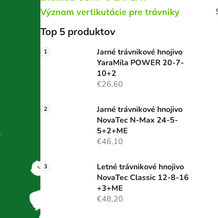
Význam vertikutácie pre trávniky
Top 5 produktov
Jarné trávnikové hnojivo
YaraMila POWER 20-7-
10+2
i
€26,60
Jarné trávnikové hnojivo
NovaTec N-Max 24-5-
5+2+ME
€46,10
Letné trávnikové hnojivo
NovaTec Classic 12-8-16
+3+ME
€48,20