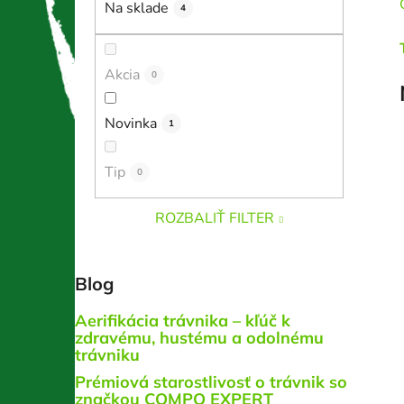
Na sklade
4
l
Akcia
0
Novinka
1
Tip
0
ROZBALIŤ FILTER
Blog
Aerifikácia trávnika – kľúč k
zdravému, hustému a odolnému
trávniku
Prémiová starostlivosť o trávnik so
značkou COMPO EXPERT