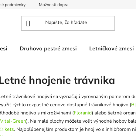
né podmienky
Možnosti dopravy
Podmienky ochrany osobn
esi
Druhovo pestré zmesi
Letničkové zmesi
Letné hnojenie trávnika
Letné trávnikové hnojivá sa vyznačujú vyrovnaným pomerom dus
využiť rýchlo rozpustné cenovo dostupné trávnikové hnojivo (
B
dlhodobé hnojivo s mikroživinami (
Floranid
) alebo šetrné orga
Vital-Green
). Na malé plochy môžete voliť výhodné hobby bal
Krikets
. Najobľúbenejším produktom je hnojivo s inhibítorom ni