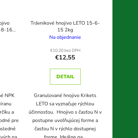
ojivo
Trávnikové hnojivo LETO 15-6-
2-8-16
15 2kg
Na objednanie
€10,20 bez DPH
€12,55
DETAIL
né NPK
Granulované hnojivo Krikets
íranu
LETO sa vyznačuje rýchlou
rčíku a
účinnosťou. Hnojivo s časťou N v
hodné pre
postupne uvoľňujúcej forme a
ásledné
časťou N v rýchlo dostupnej
ivých na...
forme. Ideálne na...