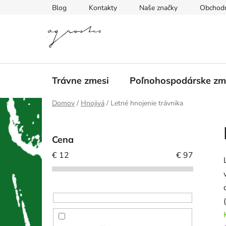
Prejsť
Blog
Kontakty
Naše značky
Obchod
na
obsah
Trávne zmesi
Poľnohospodárske zm
Domov
/
Hnojivá
/
Letné hnojenie trávnika
B
o
Cena
č
€
12
€
97
n
ý
p
a
(
n
e