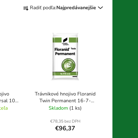
R
Radiť podľa:
Najpredávanejšie
a
d
e
n
i
e
p
r
o
d
u
ojivo
Trávnikové hnojivo Floranid
k
rsal 10-
Twin Permanent 16-7-
t
g
15(+2+ME)
teľa
Skladom
(1 ks)
o
v
€78,35 bez DPH
€96,37