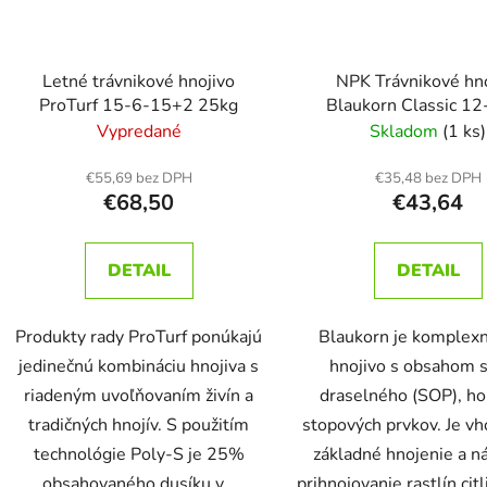
Letné trávnikové hnojivo
NPK Trávnikové hn
ProTurf 15-6-15+2 25kg
Blaukorn Classic 1
+3+ME
Vypredané
Skladom
(1 ks)
€55,69 bez DPH
€35,48 bez DPH
€68,50
€43,64
DETAIL
DETAIL
Produkty rady ProTurf ponúkajú
Blaukorn je komplex
jedinečnú kombináciu hnojiva s
hnojivo s obsahom s
riadeným uvoľňovaním živín a
draselného (SOP), ho
tradičných hnojív. S použitím
stopových prvkov. Je v
technológie Poly-S je 25%
základné hnojenie a n
obsahovaného dusíku v...
prihnojovanie rastlín citl