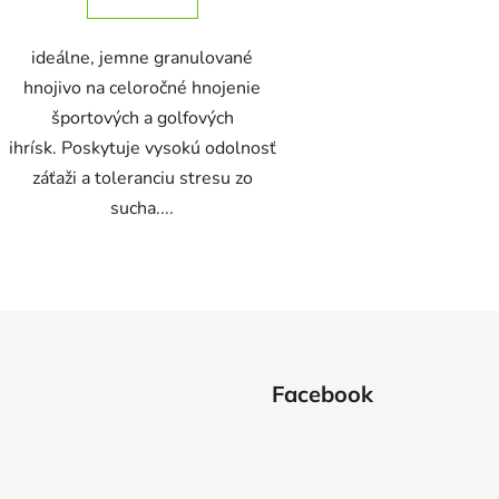
ideálne, jemne granulované
hnojivo na celoročné hnojenie
športových a golfových
ihrísk. Poskytuje vysokú odolnosť
záťaži a toleranciu stresu zo
sucha....
O
v
l
á
d
Facebook
a
c
i
e