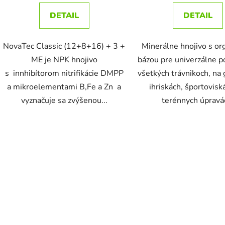
DETAIL
DETAIL
NovaTec Classic (12+8+16) + 3 +
Minerálne hnojivo s or
ME je NPK hnojivo
bázou pre univerzálne p
s innhibítorom nitrifikácie DMPP
všetkých trávnikoch, na
a mikroelementami B,Fe a Zn a
ihriskách, športovisk
vyznačuje sa zvýšenou...
terénnych úpravá