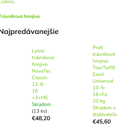
Classic
.
Trávníková hnojiva
Najpredávanejšie
Profi
Letné
trávnikové
trávnikové
hnojivo
hnojivo
TourTurf®
NovaTec
Excel
Classic
Universal
12-8-
10-5-
16
16+Fe,
+3+ME
20 kg
Skladom
Skladom u
(13 ks)
dodávateľa
€48,20
€45,60