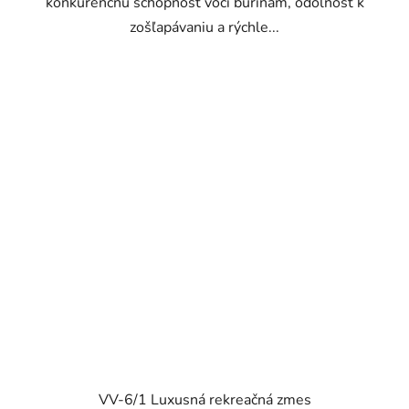
konkurenčnú schopnosť voči burinám, odolnosť k
zošľapávaniu a rýchle...
VV-6/1 Luxusná rekreačná zmes