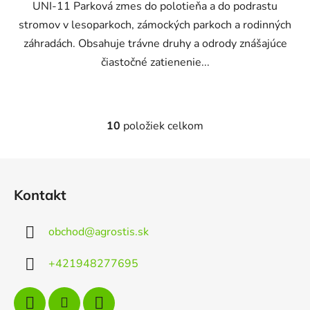
UNI-11 Parková zmes do polotieňa a do podrastu
stromov v lesoparkoch, zámockých parkoch a rodinných
záhradách. Obsahuje trávne druhy a odrody znášajúce
čiastočné zatienenie...
10
položiek celkom
O
v
l
Z
á
á
d
Kontakt
p
a
ä
c
obchod
@
agrostis.sk
t
i
e
i
+421948277695
p
e
r
v