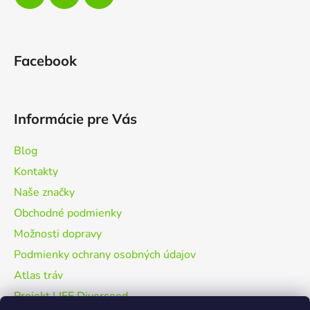
k
y
v
ý
Facebook
p
i
s
u
Informácie pre Vás
Blog
Kontakty
Naše značky
Obchodné podmienky
Možnosti dopravy
Podmienky ochrany osobných údajov
Atlas tráv
Projekt LIFE Diverseed