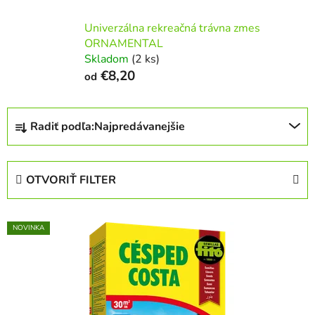
Univerzálna rekreačná trávna zmes
ORNAMENTAL
Skladom
(2 ks)
€8,20
od
R
Radiť podľa:
Najpredávanejšie
a
d
e
OTVORIŤ FILTER
n
i
V
e
NOVINKA
ý
p
p
r
i
o
s
d
p