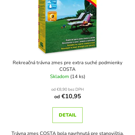
u
r
k
o
t
d
o
u
v
k
t
o
v
Rekreačná trávna zmes pre extra suché podmienky
COSTA
Skladom
(14 ks)
od €8,90 bez DPH
€10,95
od
DETAIL
Trávna zmes COSTA bola navrhnutá pre stanovištia,