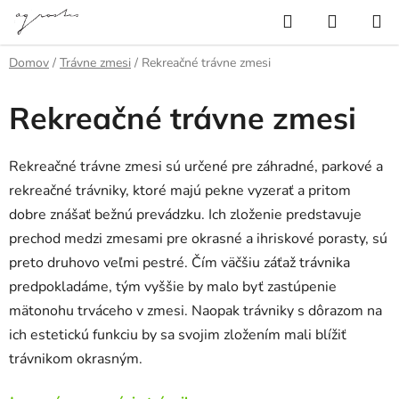
Prejsť
Hľadať
NÁKUP
na
KOŠÍK
obsah
Domov
/
Trávne zmesi
/
Rekreačné trávne zmesi
Rekreačné trávne zmesi
Rekreačné trávne zmesi sú určené pre záhradné, parkové a
rekreačné trávniky, ktoré majú pekne vyzerať a pritom
dobre znášať bežnú prevádzku. Ich zloženie predstavuje
prechod medzi zmesami pre okrasné a ihriskové porasty, sú
preto druhovo veľmi pestré. Čím väčšiu záťaž trávnika
predpokladáme, tým vyššie by malo byť zastúpenie
mätonohu trváceho v zmesi. Naopak trávniky s dôrazom na
ich estetickú funkciu by sa svojim zložením mali blížiť
trávnikom okrasným.