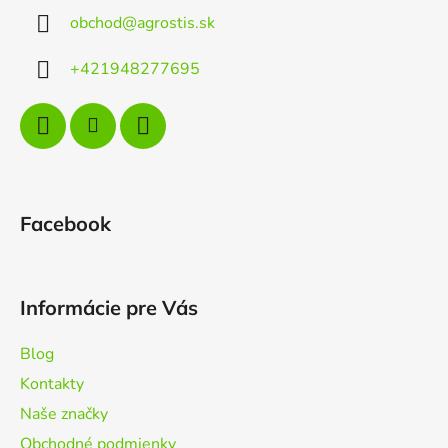
ä
obchod
@
agrostis.sk
t
i
+421948277695
e
Facebook
Informácie pre Vás
Blog
Kontakty
Naše značky
Obchodné podmienky