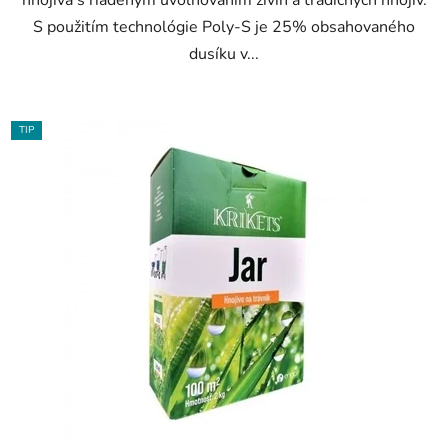
hnojiva s riadeným uvoľňovaním živín a tradičných hnojív.
S použitím technológie Poly-S je 25% obsahovaného
dusíku v...
TIP