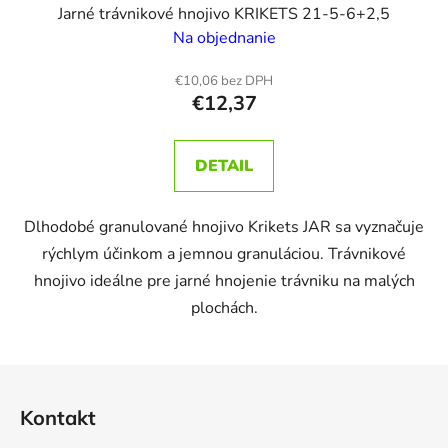
Jarné trávnikové hnojivo KRIKETS 21-5-6+2,5
Na objednanie
€10,06 bez DPH
€12,37
DETAIL
Dlhodobé granulované hnojivo Krikets JAR sa vyznačuje
rýchlym účinkom a jemnou granuláciou. Trávnikové
hnojivo ideálne pre jarné hnojenie trávniku na malých
plochách.
Z
á
Kontakt
p