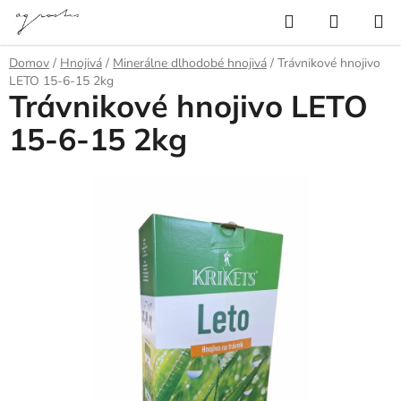
Prejsť
Hľadať
NÁKUP
na
KOŠÍK
obsah
Domov
/
Hnojivá
/
Minerálne dlhodobé hnojivá
/
Trávnikové hnojivo
LETO 15-6-15 2kg
Trávnikové hnojivo LETO
15-6-15 2kg