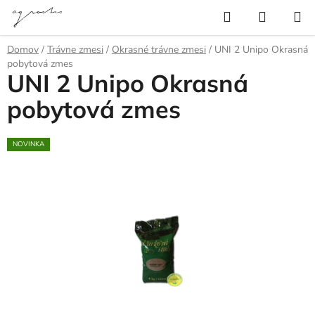
Prejsť
Hľadať
NÁKUP
na
KOŠÍK
obsah
Domov
/
Trávne zmesi
/
Okrasné trávne zmesi
/
UNI 2 Unipo Okrasná
pobytová zmes
UNI 2 Unipo Okrasná
pobytová zmes
NOVINKA