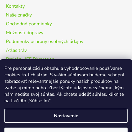
Kontakty
Naše značky
Obchodné podmienky
Možnosti dopravy
Podmienky ochrany osobných údajov
Atlas tráv
Projekt LIFE Diverseed
Použitá grafika
Pre personalizáciu obsahu a vyhodnocovanie používame
cookies tretích strán. S vaším súhlasom budeme schopní
FAQ
zobrazovať relevantnejšie ponuky našich produktov na
webe aj mimo neho. Zber týchto údajov nezačneme, kým
nám nedáte svoj súhlas. Ak chcete udeliť súhlas, kliknite
na tlačidlo „Súhlasím“.
Agrostis Trávniky
Kvitnúce Lúky
Nastavenie
Vytvoril Shoptet