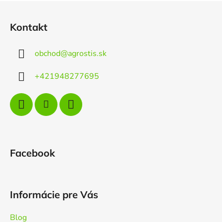
Z
á
Kontakt
p
ä
obchod
@
agrostis.sk
t
i
+421948277695
e
Facebook
Informácie pre Vás
Blog