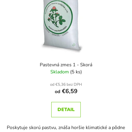
p
r
o
d
u
k
t
o
v
Pastevná zmes 1 - Skorá
Skladom
(5 ks)
od €5,36 bez DPH
€6,59
od
DETAIL
Poskytuje skorú pastvu, znáša horšie klimatické a pôdne