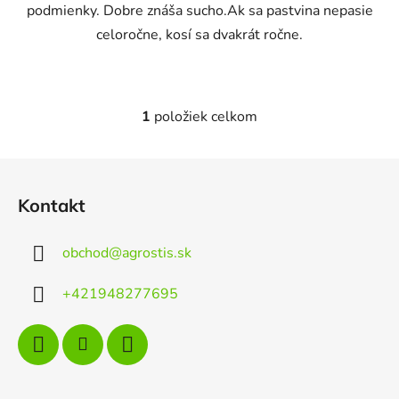
podmienky. Dobre znáša sucho.Ak sa pastvina nepasie
celoročne, kosí sa dvakrát ročne.
1
položiek celkom
O
v
l
Z
á
á
d
Kontakt
p
a
ä
c
obchod
@
agrostis.sk
t
i
e
i
+421948277695
p
e
r
v
k
y