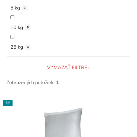
5 kg
1
10 kg
5
25 kg
4
VYMAZAŤ FILTRE
Zobrazených položiek:
1
V
TIP
ý
p
i
s