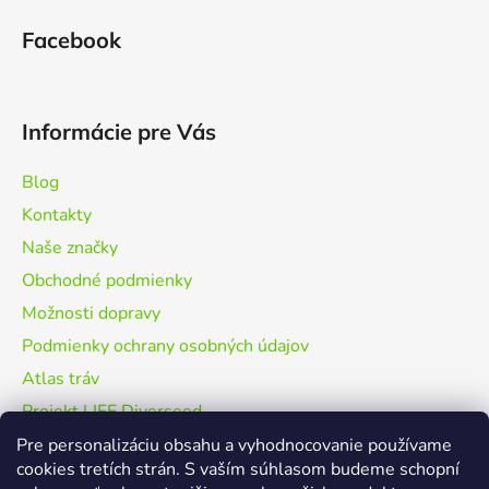
v
ý
Facebook
p
i
s
u
Informácie pre Vás
Blog
Kontakty
Naše značky
Obchodné podmienky
Možnosti dopravy
Podmienky ochrany osobných údajov
Atlas tráv
Projekt LIFE Diverseed
Použitá grafika
Pre personalizáciu obsahu a vyhodnocovanie používame
cookies tretích strán. S vaším súhlasom budeme schopní
FAQ