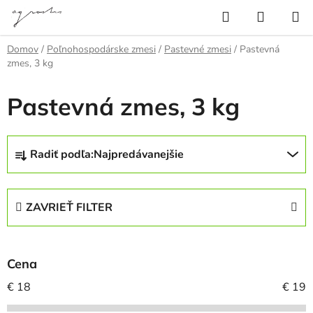
Prejsť
Hľadať
NÁKUP
na
KOŠÍK
obsah
Domov
/
Poľnohospodárske zmesi
/
Pastevné zmesi
/
Pastevná
zmes, 3 kg
Pastevná zmes, 3 kg
R
Radiť podľa:
Najpredávanejšie
a
d
e
ZAVRIEŤ FILTER
n
i
e
Cena
p
r
€
18
€
19
o