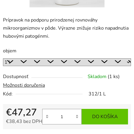
Prípravok na podporu prirodzenej rovnováhy
mikroorganizmov v pôde. Výrazne znižuje riziko napadnutia
hubovými patogénmi.
objem
Dostupnosť
Skladom
(1 ks)
Možnosti doručenia
Kód:
312/1 L
€47,27
DO KOŠÍKA
€38,43 bez DPH
Jednotková cena: