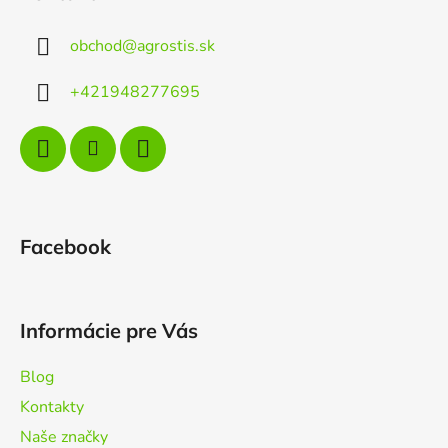
p
ä
obchod
@
agrostis.sk
t
i
+421948277695
e
Facebook
Informácie pre Vás
Blog
Kontakty
Naše značky