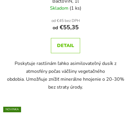
BactoViN, 1l
Skladom
(1 ks)
od €45 bez DPH
€55,35
od
DETAIL
Poskytuje rastlinám ľahko asimilovateľný dusík z
atmosféry počas väčšiny vegetačného
obdobia. Umožňuje znížiť minerálne hnojenie o 20-30%
bez straty úrody.
NOVINKA