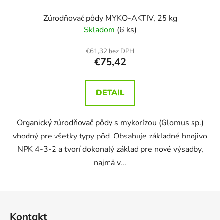
Zúrodňovač pôdy MYKO-AKTIV, 25 kg
Skladom
(6 ks)
€61,32 bez DPH
€75,42
DETAIL
Organický zúrodňovač pôdy s mykorízou (Glomus sp.)
vhodný pre všetky typy pôd. Obsahuje základné hnojivo
NPK 4‐3‐2 a tvorí dokonalý základ pre nové výsadby,
najmä v...
Z
á
Kontakt