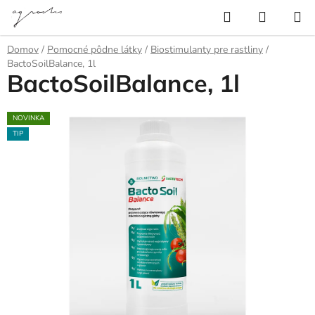
Prejsť
Hľadať
NÁKUP
na
KOŠÍK
obsah
Domov
/
Pomocné pôdne látky
/
Biostimulanty pre rastliny
/
BactoSoilBalance, 1l
BactoSoilBalance, 1l
NOVINKA
TIP