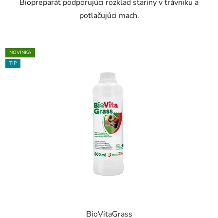
Biopreparát podporujúci rozklad stariny v trávniku a
potlačujúci mach.
NOVINKA
TIP
BioVitaGrass